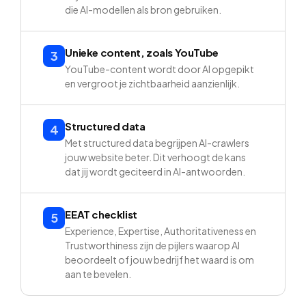
die AI-modellen als bron gebruiken.
Unieke content, zoals YouTube
3
YouTube-content wordt door AI opgepikt
en vergroot je zichtbaarheid aanzienlijk.
Structured data
4
Met structured data begrijpen AI-crawlers
jouw website beter. Dit verhoogt de kans
dat jij wordt geciteerd in AI-antwoorden.
EEAT checklist
5
Experience, Expertise, Authoritativeness en
Trustworthiness zijn de pijlers waarop AI
beoordeelt of jouw bedrijf het waard is om
aan te bevelen.