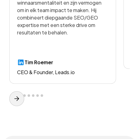
winnaarsmentaliteit en zijn vermogen
vid
om in elk team impact te maken. Hij
kwa
combineert diepgaande SEO/GEO
voo
expertise met een sterke drive om
resultaten te behalen.
CE
Tim Roemer
CEO & Founder, Leads.io