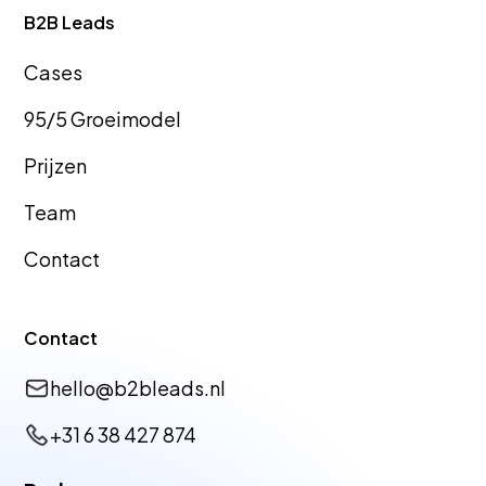
B2B Leads
Cas
es
GEO Bureau
GEO Bureau
95/5 Groeimodel
Hellevoetsluis
Tiel
Prijzen
Team
GEO Bureau
GEO Bureau
Contact
Dronten
Vlissingen
Contact
GEO Bureau
GEO Bureau
hello@b2bleads.nl
Harderwijk
Terneuzen
+31 6 38 427 874