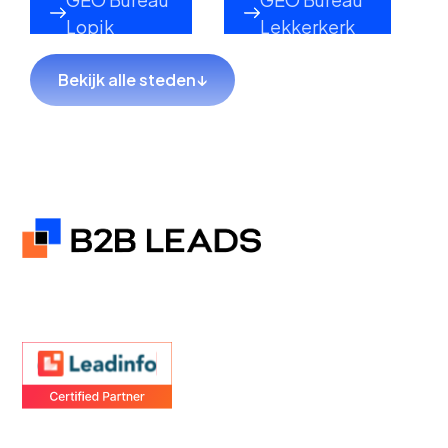
Lopik
Lekkerkerk
Bekijk alle steden
↓
GEO Bureau
GEO Bureau
Hillegom
Sliedrecht
GEO Bureau
GEO Bureau
Coevorden
Hendrik-Ido-
Ambacht
GEO Bureau
GEO Bureau
Teylingen
Goes