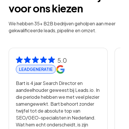
voor ons kiezen
We hebben 35+ B2B bedrijven geholpen aan meer
gekwalificeerde leads, pipeline en omzet.
5.0
LEADGENERATIE
R
Bart is 4 jaar Search Director en
Met
aandeelhouder geweest bij Leads.io. In
vis
die periode hebben we met veel plezier
hee
samengewerkt. Bart behoort zonder
en 
twijfel tot de absolute top van
vo
SEO/GEO-specialisten in Nederland.
sam
Wat hem echt onderscheidt, is zijn
met