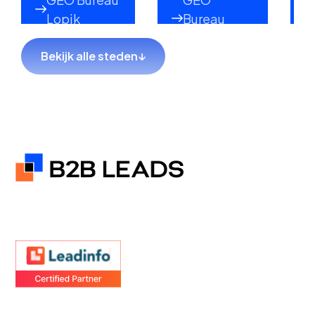
Lopik
Bureau
Lekkerkerk
Bekijk alle steden
↓
GEO Bureau
GEO Bureau
Hillegom
Sliedrecht
GEO Bureau
GEO Bureau
Coevorden
Hendrik-
Ido-
Ambacht