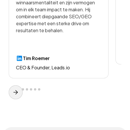
winnaarsmentaliteit en zijn vermogen
vid
om in elk team impact te maken. Hij
kwa
combineert diepgaande SEO/GEO
voo
expertise met een sterke drive om
resultaten te behalen.
CE
Tim Roemer
CEO & Founder, Leads.io