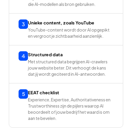
die AI-modellen als bron gebruiken.
Unieke content, zoals YouTube
3
YouTube-content wordt door AI opgepikt
en vergroot je zichtbaarheid aanzienlijk.
Structured data
4
Met structured data begrijpen AI-crawlers
jouw website beter. Dit verhoogt de kans
dat jij wordt geciteerd in AI-antwoorden.
EEAT checklist
5
Experience, Expertise, Authoritativeness en
Trustworthiness zijn de pijlers waarop AI
beoordeelt of jouw bedrijf het waard is om
aan te bevelen.