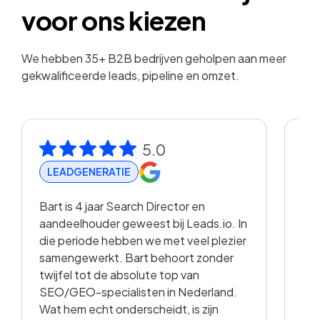
voor ons kiezen
We hebben 35+ B2B bedrijven geholpen aan meer
gekwalificeerde leads, pipeline en omzet.
5.0
LEADGENERATIE
R
Bart is 4 jaar Search Director en
Met
aandeelhouder geweest bij Leads.io. In
vis
die periode hebben we met veel plezier
hee
samengewerkt. Bart behoort zonder
en 
twijfel tot de absolute top van
vo
SEO/GEO-specialisten in Nederland.
sam
Wat hem echt onderscheidt, is zijn
met