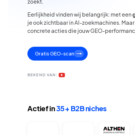
zoekt.
Eerlijkheid vinden wij belangrijk: met een
je ook zichtbaar in AI-zoekmachines. Maar e
concrete acties die jouw GEO-performanc
Gratis GEO-scan
BEKEND VAN:
Actief in
35+ B2B niches