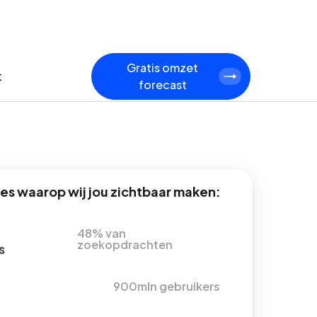
Gratis omzet
t
forecast
s waarop wij jou zichtbaar maken:
48% van
zoekopdrachten
s
900mln gebruikers