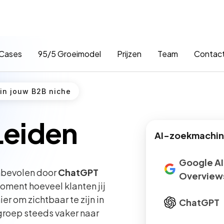
Cases
95/5 Groeimodel
Prijzen
Team
Contac
 in jouw B2B niche
Leiden
AI-zoekmachine
Google AI
anbevolen door
ChatGPT
Overview
 moment hoeveel klanten jij
r om zichtbaar te zijn in
ChatGPT
groep steeds vaker naar