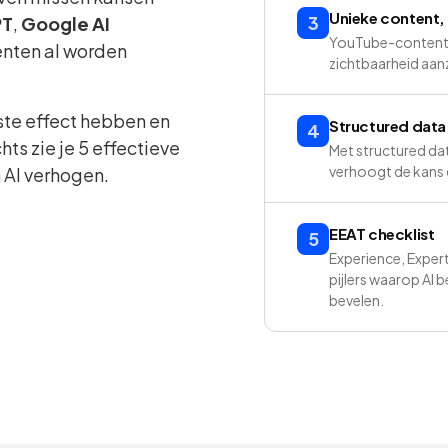
Unieke content,
3
PT
,
Google AI
YouTube-content w
renten al worden
zichtbaarheid aanz
ste effect hebben en
Structured data
4
hts zie je 5 effectieve
Met structured dat
verhoogt de kans d
 AI verhogen.
EEAT checklist
5
Experience, Expert
pijlers waarop AI 
bevelen.