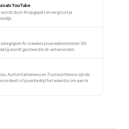
 zoals YouTube
ordt door AI opgepikt en vergroot je
ienlijk.
a begrijpen AI-crawlers jouw website beter. Dit
at jij wordt geciteerd in AI-antwoorden.
ise, Authoritativeness en Trustworthiness zijn de
beoordeelt of jouw bedrijf het waard is om aan te