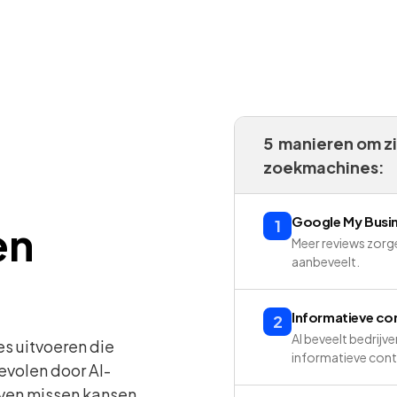
5 manieren om zi
zoekmachines:
Google My Busine
1
en
Meer reviews zorge
aanbeveelt.
Informatieve co
2
AI beveelt bedrijve
s uitvoeren die
informatieve cont
evolen door AI-
ven missen kansen