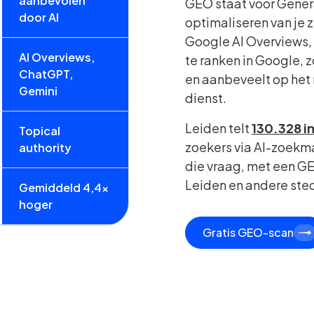
aanbevolen
GEO staat voor Gener
door AI
optimaliseren van je 
Google AI Overviews, 
AI Overviews,
te ranken in Google, 
ChatGPT,
en aanbeveelt op het
Gemini
dienst.
Leiden telt
130.328 i
Topical
zoekers via AI-zoekma
authority
die vraag, met een GE
Leiden en andere ste
Gemiddeld 4,4x
hoger
Gratis GEO-scan