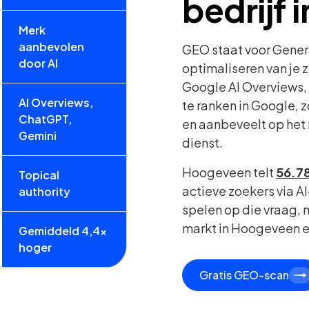
bedrijf
Merk
aanbevolen
GEO staat voor Gener
door AI
optimaliseren van je 
Google AI Overviews, 
AI Overviews,
te ranken in Google, 
ChatGPT,
en aanbeveelt op het
Gemini
dienst.
Hoogeveen telt
56.78
Topical
actieve zoekers via AI
authority
spelen op die vraag,
markt in Hoogeveen e
Gemiddeld 4,4x
hoger
Gratis GEO-scan