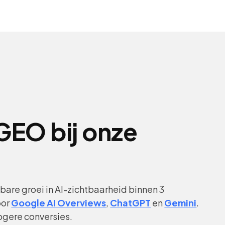
GEO bij onze
are groei in AI-zichtbaarheid binnen 3
oor
Google AI Overviews
,
ChatGPT
en
Gemini
.
hogere conversies.