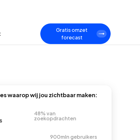
Gratis omzet
t
forecast
s waarop wij jou zichtbaar maken:
48% van
zoekopdrachten
s
900mln gebruikers