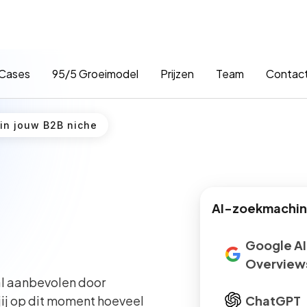
Cases
95/5 Groeimodel
Prijzen
Team
Contac
 in jouw B2B niche
AI-zoekmachine
Google AI
Overview
l aanbevolen door
jij op dit moment hoeveel
ChatGPT