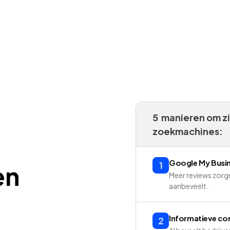
5 manieren om zi
zoekmachines:
Google My Busine
1
en
Meer reviews zorge
aanbeveelt.
Informatieve co
2