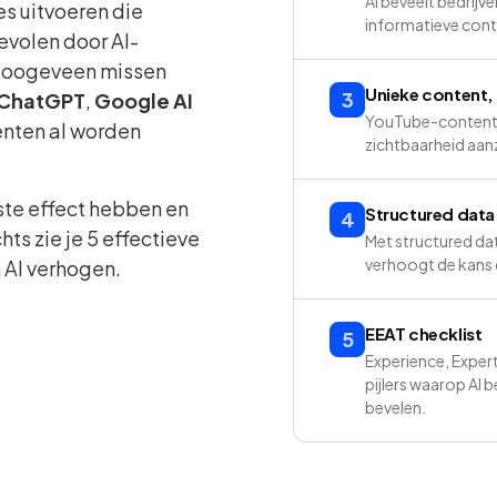
AI beveelt bedrijve
s uitvoeren die
informatieve cont
evolen door AI-
 Hoogeveen missen
Unieke content,
3
ChatGPT
,
Google AI
YouTube-content w
renten al worden
zichtbaarheid aanz
ste effect hebben en
Structured data
4
hts zie je 5 effectieve
Met structured dat
verhoogt de kans d
 AI verhogen.
EEAT checklist
5
Experience, Expert
pijlers waarop AI 
bevelen.