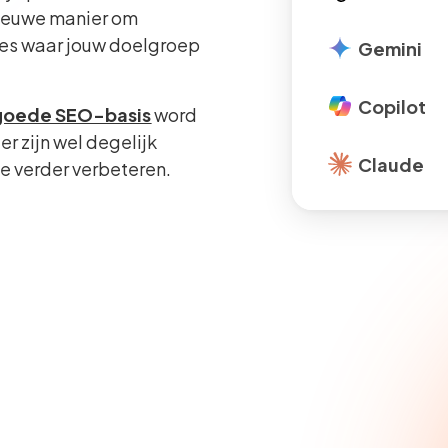
nieuwe manier om
cies waar jouw doelgroep
Gemini
Copilot
goede SEO-basis
word
r zijn wel degelijk
Claude
e verder verbeteren.