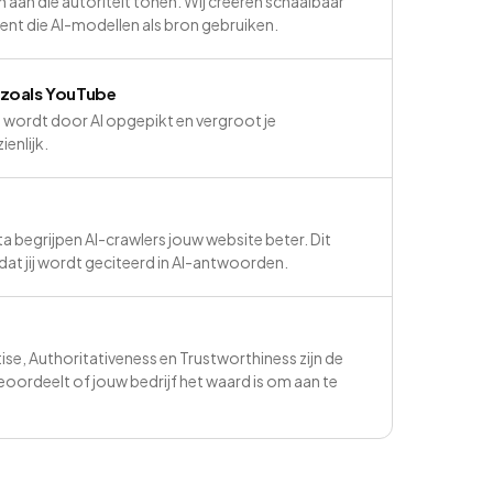
n aan die autoriteit tonen. Wij creëren schaalbaar
ent die AI-modellen als bron gebruiken.
 zoals YouTube
ordt door AI opgepikt en vergroot je
ienlijk.
a begrijpen AI-crawlers jouw website beter. Dit
at jij wordt geciteerd in AI-antwoorden.
ise, Authoritativeness en Trustworthiness zijn de
beoordeelt of jouw bedrijf het waard is om aan te