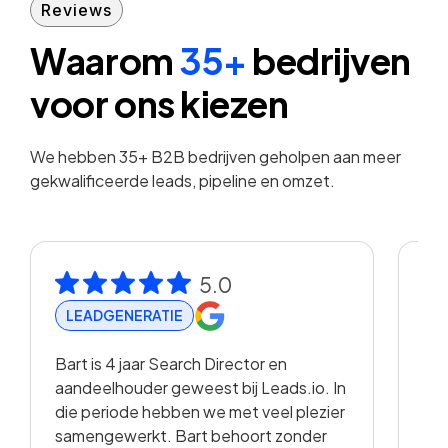
Reviews
Waarom
35+
bedrijven
voor ons kiezen
We hebben 35+ B2B bedrijven geholpen aan meer
gekwalificeerde leads, pipeline en omzet.
5.0
LEADGENERATIE
R
Bart is 4 jaar Search Director en
Met
aandeelhouder geweest bij Leads.io. In
vis
die periode hebben we met veel plezier
hee
samengewerkt. Bart behoort zonder
en 