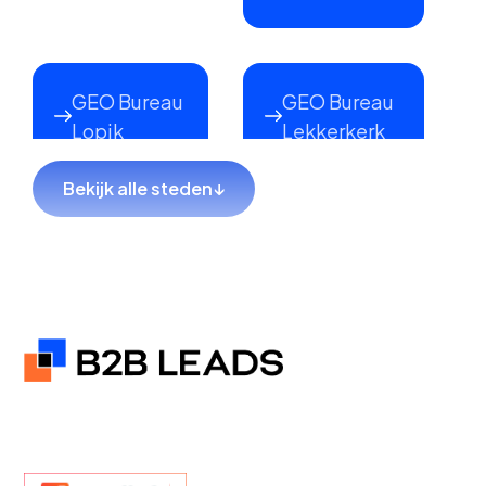
GEO Bureau
GEO Bureau
Lopik
Lekkerkerk
Bekijk alle steden
↓
GEO Bureau
GEO Bureau
Hillegom
Sliedrecht
GEO Bureau
GEO Bureau
Coevorden
Hendrik-Ido-
Ambacht