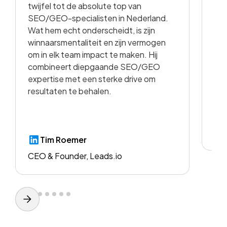
twijfel tot de absolute top van
vo
SEO/GEO-specialisten in Nederland.
sam
Wat hem echt onderscheidt, is zijn
met
winnaarsmentaliteit en zijn vermogen
vid
om in elk team impact te maken. Hij
kwa
combineert diepgaande SEO/GEO
voo
expertise met een sterke drive om
resultaten te behalen.
CE
Tim Roemer
CEO & Founder, Leads.io