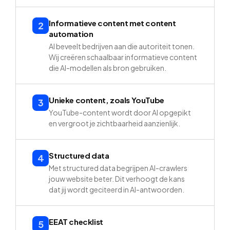
Informatieve content met content
2
automation
AI beveelt bedrijven aan die autoriteit tonen.
Wij creëren schaalbaar informatieve content
die AI-modellen als bron gebruiken.
Unieke content, zoals YouTube
3
YouTube-content wordt door AI opgepikt
en vergroot je zichtbaarheid aanzienlijk.
Structured data
4
Met structured data begrijpen AI-crawlers
jouw website beter. Dit verhoogt de kans
dat jij wordt geciteerd in AI-antwoorden.
EEAT checklist
5