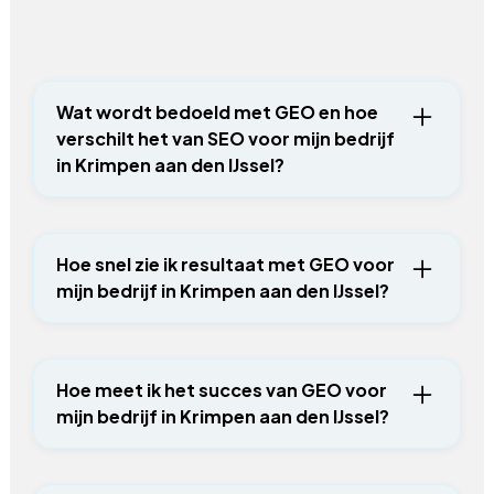
Wat wordt bedoeld met GEO en hoe
verschilt het van SEO voor mijn bedrijf
in Krimpen aan den IJssel?
Waar SEO zich richt op rankings in
Google, zorgt GEO ervoor dat jouw
Hoe snel zie ik resultaat met GEO voor
bedrijf wordt aanbevolen in de
mijn bedrijf in Krimpen aan den IJssel?
antwoorden van AI-zoekmachines. Voor
bedrijven in Krimpen aan den IJssel
Eerste verschuivingen in AI-
betekent dit een extra kanaal naast
zichtbaarheid zie je vaak binnen 6 tot 10
traditionele SEO.
Hoe meet ik het succes van GEO voor
weken. Structurele aanwezigheid in AI-
mijn bedrijf in Krimpen aan den IJssel?
zoekmachines bouw je op in 3 tot 6
maanden. Hoe eerder je begint, hoe
We meten GEO-succes aan de hand van
groter je voorsprong op concurrenten in
concrete indicatoren: hoe vaak jouw