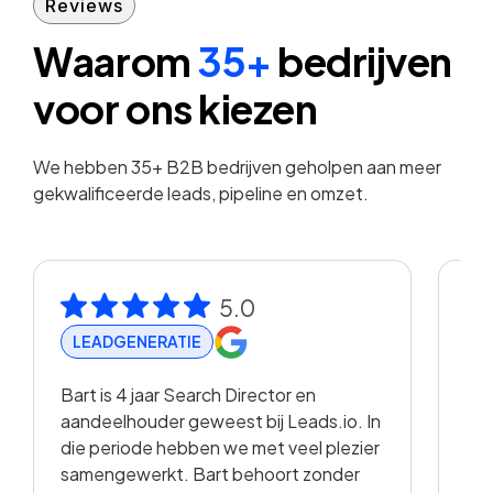
Reviews
Waarom
35+
bedrijven
voor ons kiezen
We hebben 35+ B2B bedrijven geholpen aan meer
gekwalificeerde leads, pipeline en omzet.
5.0
LEADGENERATIE
R
Bart is 4 jaar Search Director en
Met
aandeelhouder geweest bij Leads.io. In
vis
die periode hebben we met veel plezier
hee
samengewerkt. Bart behoort zonder
en 