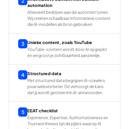
2
automation
AI beveelt bedrijven aan die autoriteit tonen.
Wij creëren schaalbaar informatieve content
die AI-modellen als bron gebruiken.
Unieke content, zoals YouTube
3
YouTube-content wordt door AI opgepikt
en vergroot je zichtbaarheid aanzienlijk.
Structured data
4
Met structured data begrijpen AI-crawlers
jouw website beter. Dit verhoogt de kans
dat jij wordt geciteerd in AI-antwoorden.
EEAT checklist
5
Experience, Expertise, Authoritativeness en
Trustworthiness zijn de pijlers waarop AI