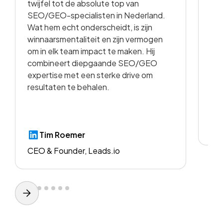
twijfel tot de absolute top van
vo
SEO/GEO-specialisten in Nederland.
sam
Wat hem echt onderscheidt, is zijn
met
winnaarsmentaliteit en zijn vermogen
vid
om in elk team impact te maken. Hij
kwa
combineert diepgaande SEO/GEO
voo
expertise met een sterke drive om
resultaten te behalen.
CE
Tim Roemer
CEO & Founder, Leads.io