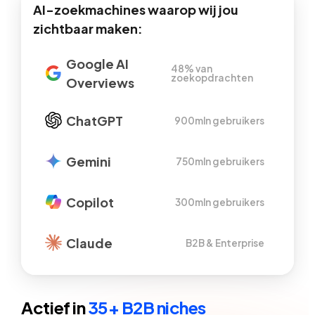
AI-zoekmachines waarop wij jou
zichtbaar maken:
Google AI
48% van
zoekopdrachten
Overviews
ChatGPT
900mln gebruikers
Gemini
750mln gebruikers
Copilot
300mln gebruikers
Claude
B2B & Enterprise
Actief in
35+ B2B niches