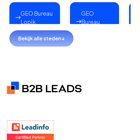
GEO Bureau
GEO
Lopik
Bureau
Lekkerkerk
Bekijk alle steden
↓
GEO Bureau
GEO Bureau
Hillegom
Sliedrecht
GEO Bureau
GEO Bureau
Coevorden
Hendrik-
Ido-
Ambacht