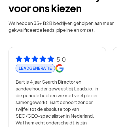
voor ons kiezen
We hebben 35+ B2B bedrijven geholpen aan meer
gekwalificeerde leads, pipeline en omzet.
5.0
LEADGENERATIE
R
Bart is 4 jaar Search Director en
Met
aandeelhouder geweest bij Leads.io. In
vis
die periode hebben we met veel plezier
hee
samengewerkt. Bart behoort zonder
en 
twijfel tot de absolute top van
vo
SEO/GEO-specialisten in Nederland.
sam
Wat hem echt onderscheidt, is zijn
met