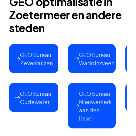
GEO optimalisatie in
Zoetermeer en andere
steden
GEO Bureau
GEO Bureau
Zevenhuizen
Waddinxveen
GEO Bureau
GEO Bureau
Oudewater
Nieuwerkerk
aan den
IJssel