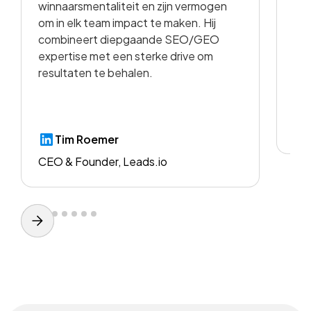
winnaarsmentaliteit en zijn vermogen
vid
om in elk team impact te maken. Hij
kwa
combineert diepgaande SEO/GEO
voo
expertise met een sterke drive om
resultaten te behalen.
CE
Tim Roemer
CEO & Founder, Leads.io