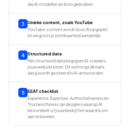
die AI-modellen als bron gebruiken.
Unieke content, zoals YouTube
3
YouTube-content wordt door AI opgepikt
en vergroot je zichtbaarheid aanzienlijk.
Structured data
4
Met structured data begrijpen AI-crawlers
jouw website beter. Dit verhoogt de kans
dat jij wordt geciteerd in AI-antwoorden.
EEAT checklist
5
Experience, Expertise, Authoritativeness en
Trustworthiness zijn de pijlers waarop AI
beoordeelt of jouw bedrijf het waard is om
aan te bevelen.