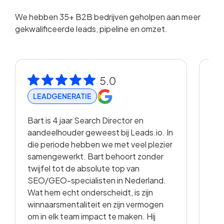
We hebben 35+ B2B bedrijven geholpen aan meer
gekwalificeerde leads, pipeline en omzet.
5.0
LEADGENERATIE
R
Bart is 4 jaar Search Director en
Met
aandeelhouder geweest bij Leads.io. In
vis
die periode hebben we met veel plezier
hee
samengewerkt. Bart behoort zonder
en 
twijfel tot de absolute top van
vo
SEO/GEO-specialisten in Nederland.
sam
Wat hem echt onderscheidt, is zijn
met
winnaarsmentaliteit en zijn vermogen
vid
om in elk team impact te maken. Hij
kwa