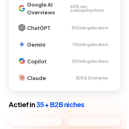
Google AI
48% van
zoekopdrachten
Overviews
ChatGPT
900mln gebruikers
Gemini
750mln gebruikers
Copilot
300mln gebruikers
Claude
B2B & Enterprise
Actief in
35+ B2B niches