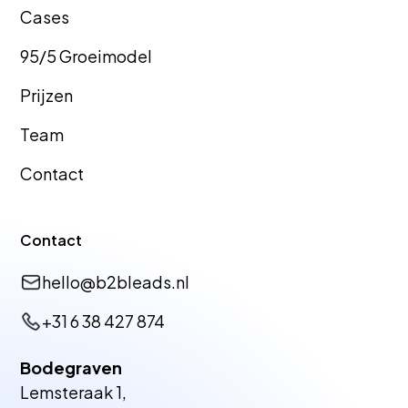
Cas
es
GEO Bureau
GEO Bureau
95/5 Groeimodel
Hellevoetsluis
Tiel
Prijzen
Team
GEO Bureau
GEO Bureau
Contact
Dronten
Vlissingen
Contact
GEO Bureau
GEO Bureau
hello@b2bleads.nl
Zutphen
Harderwijk
+31 6 38 427 874
Bodegraven
GEO Bureau
GEO Bureau
Lemsteraak 1,