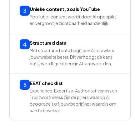
Unieke content, zoals YouTube
3
YouTube-content wordt door AI opgepikt
en vergroot je zichtbaarheid aanzienlijk.
Structured data
4
Met structured data begrijpen AI-crawlers
jouw website beter. Dit verhoogt de kans
dat jij wordt geciteerd in AI-antwoorden.
EEAT checklist
5
Experience, Expertise, Authoritativeness en
Trustworthiness zijn de pijlers waarop AI
beoordeelt of jouw bedrijf het waard is om
aan te bevelen.