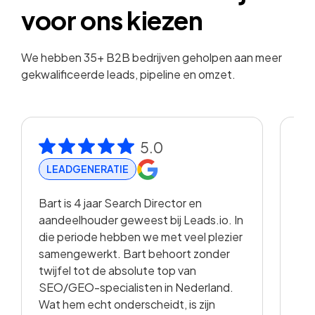
voor ons kiezen
We hebben 35+ B2B bedrijven geholpen aan meer
gekwalificeerde leads, pipeline en omzet.
5.0
LEADGENERATIE
R
Bart is 4 jaar Search Director en
Met
aandeelhouder geweest bij Leads.io. In
vis
die periode hebben we met veel plezier
hee
samengewerkt. Bart behoort zonder
en 
twijfel tot de absolute top van
vo
SEO/GEO-specialisten in Nederland.
sam
Wat hem echt onderscheidt, is zijn
met