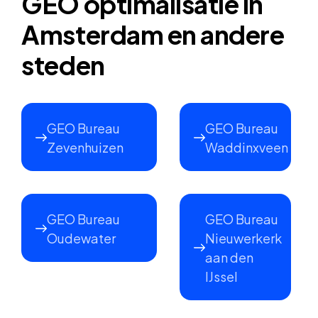
GEO optimalisatie in
Amsterdam en andere
steden
GEO Bureau
GEO Bureau
Zevenhuizen
Waddinxveen
GEO Bureau
GEO Bureau
Oudewater
Nieuwerkerk
aan den
IJssel