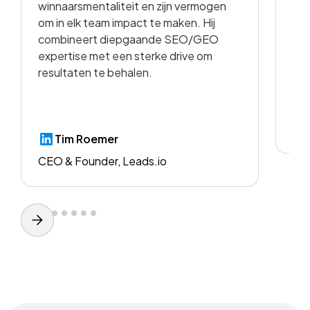
winnaarsmentaliteit en zijn vermogen
vid
om in elk team impact te maken. Hij
kwa
combineert diepgaande SEO/GEO
voo
expertise met een sterke drive om
resultaten te behalen.
CE
Tim Roemer
CEO & Founder, Leads.io