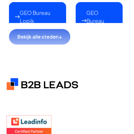
GEO Bureau
GEO
Lopik
Bureau
Lekkerkerk
Bekijk alle steden
↓
GEO Bureau
GEO Bureau
Hillegom
Sliedrecht
GEO Bureau
GEO Bureau
Coevorden
Hendrik-
Ido-
Ambacht