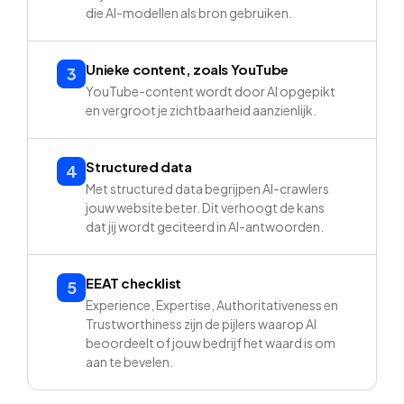
die AI-modellen als bron gebruiken.
Unieke content, zoals YouTube
3
YouTube-content wordt door AI opgepikt
en vergroot je zichtbaarheid aanzienlijk.
Structured data
4
Met structured data begrijpen AI-crawlers
jouw website beter. Dit verhoogt de kans
dat jij wordt geciteerd in AI-antwoorden.
EEAT checklist
5
Experience, Expertise, Authoritativeness en
Trustworthiness zijn de pijlers waarop AI
beoordeelt of jouw bedrijf het waard is om
aan te bevelen.