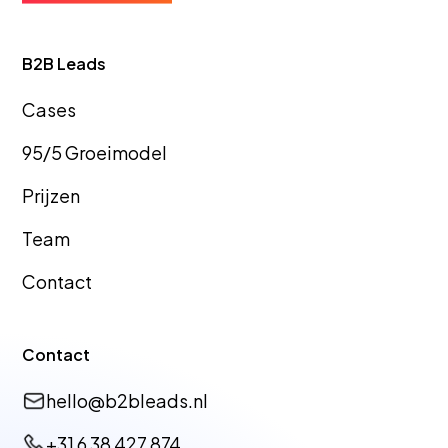
GEO Bureau
GEO Bureau
B2B Leads
Teylingen
Goes
Cas
es
95/5 Groeimodel
Prijzen
GEO Bureau
GEO Bureau
Team
Hellevoetsluis
Tiel
Contact
GEO Bureau
GEO Bureau
Contact
Dronten
Vlissingen
hello@b2bleads.nl
+31 6 38 427 874