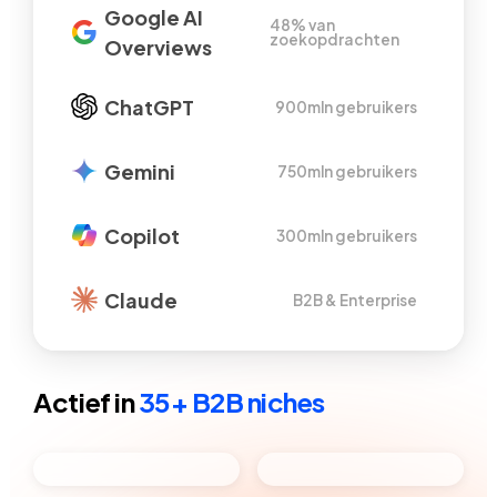
Google AI
48% van
zoekopdrachten
Overviews
ChatGPT
900mln gebruikers
Gemini
750mln gebruikers
Copilot
300mln gebruikers
Claude
B2B & Enterprise
Actief in
35+ B2B niches