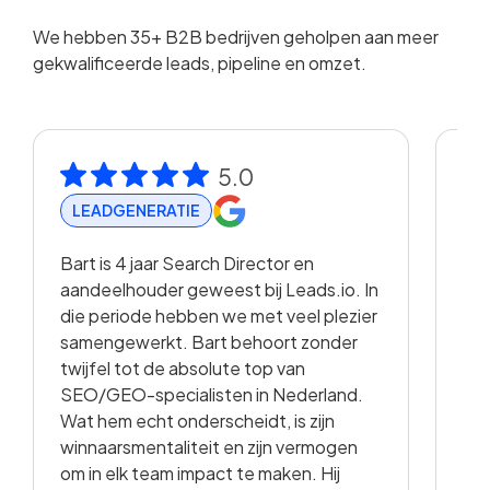
We hebben 35+ B2B bedrijven geholpen aan meer
gekwalificeerde leads, pipeline en omzet.
5.0
LEADGENERATIE
R
Bart is 4 jaar Search Director en
Met
aandeelhouder geweest bij Leads.io. In
vis
die periode hebben we met veel plezier
hee
samengewerkt. Bart behoort zonder
en 
twijfel tot de absolute top van
vo
SEO/GEO-specialisten in Nederland.
sam
Wat hem echt onderscheidt, is zijn
met
winnaarsmentaliteit en zijn vermogen
vid
om in elk team impact te maken. Hij
kwa