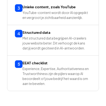
Unieke content, zoals YouTube
3
YouTube-content wordt door AI opgepikt
en vergroot je zichtbaarheid aanzienlijk.
Structured data
4
Met structured data begrijpen AI-crawlers
jouw website beter. Dit verhoogt de kans
dat jij wordt geciteerd in AI-antwoorden.
EEAT checklist
5
Experience, Expertise, Authoritativeness en
Trustworthiness zijn de pijlers waarop AI
beoordeelt of jouw bedrijf het waard is om
aan te bevelen.