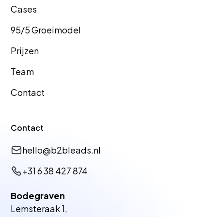
Cas
es
95/5 Groeimodel
Prijzen
GEO Bureau
GEO Bureau
Team
Hellevoetsluis
Tiel
Contact
GEO Bureau
GEO Bureau
Contact
Dronten
Vlissingen
hello@b2bleads.nl
+31 6 38 427 874
GEO Bureau
GEO Bureau
Bodegraven
Zutphen
Harderwijk
Lemsteraak 1,