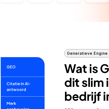
Generatieve Engine 
Wat is G
GEO
dit slim 
Citatie in AI-
antwoord
bedrijf 
Merk