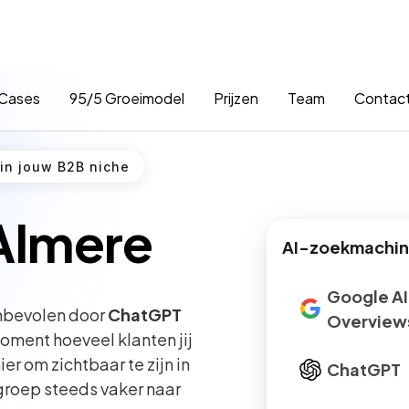
Cases
95/5 Groeimodel
Prijzen
Team
Contac
 in jouw B2B niche
Almere
AI-zoekmachine
Google AI
anbevolen door
ChatGPT
Overview
 moment hoeveel klanten jij
r om zichtbaar te zijn in
ChatGPT
groep steeds vaker naar