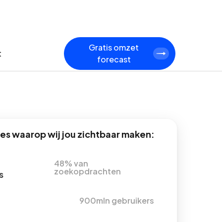
Gratis omzet
t
forecast
s waarop wij jou zichtbaar maken:
48% van
zoekopdrachten
s
900mln gebruikers