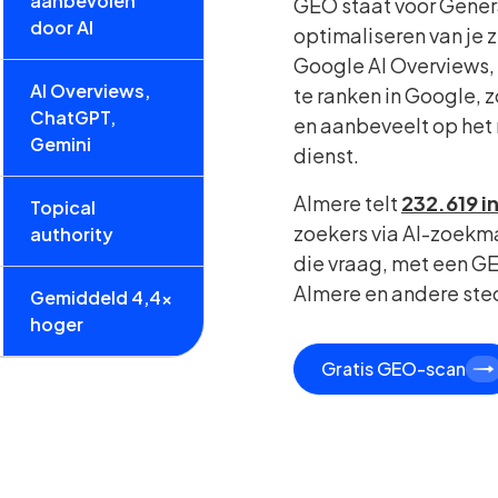
aanbevolen
GEO staat voor Gener
door AI
optimaliseren van je 
Google AI Overviews, 
AI Overviews,
te ranken in Google, 
ChatGPT,
en aanbeveelt op het
Gemini
dienst.
Almere telt
232.619 
Topical
zoekers via AI-zoekma
authority
die vraag, met een GE
Almere en andere ste
Gemiddeld 4,4x
hoger
Gratis GEO-scan