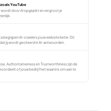
 zoals YouTube
ordt door AI opgepikt en vergroot je
ienlijk.
a begrijpen AI-crawlers jouw website beter. Dit
at jij wordt geciteerd in AI-antwoorden.
ise, Authoritativeness en Trustworthiness zijn de
beoordeelt of jouw bedrijf het waard is om aan te