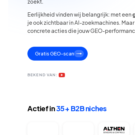
zoekt.
Eerlijkheid vinden wij belangrijk: met een
je ook zichtbaar in AI-zoekmachines. Maar e
concrete acties die jouw GEO-performanc
Gratis GEO-scan
BEKEND VAN:
Actief in
35+ B2B niches