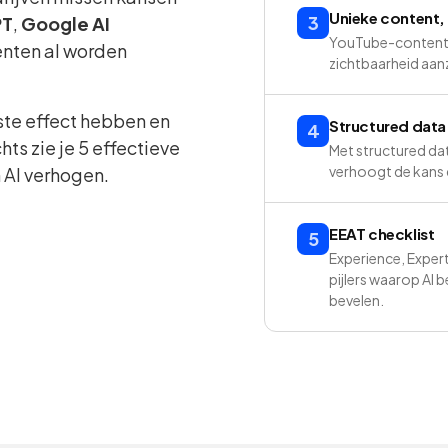
Unieke content,
3
PT
,
Google AI
YouTube-content w
renten al worden
zichtbaarheid aanz
ste effect hebben en
Structured data
4
hts zie je 5 effectieve
Met structured dat
verhoogt de kans d
 AI verhogen.
EEAT checklist
5
Experience, Expert
pijlers waarop AI 
bevelen.