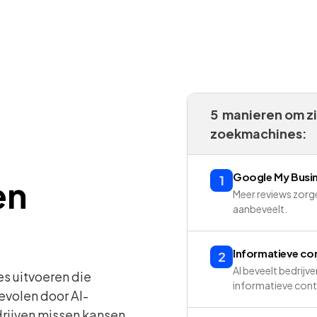
5 manieren om zi
zoekmachines:
Google My Busine
1
en
Meer reviews zorge
aanbeveelt.
Informatieve co
2
AI beveelt bedrijve
s uitvoeren die
informatieve cont
evolen door AI-
rijven missen kansen