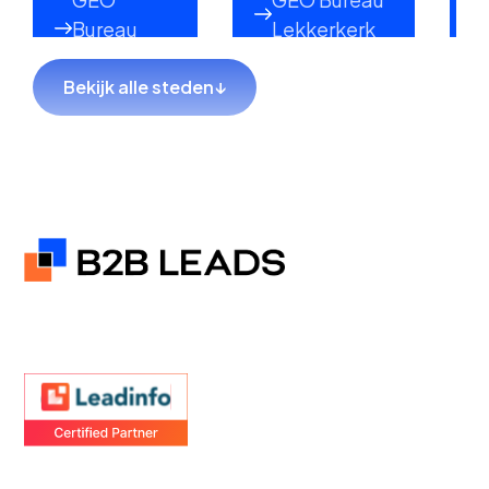
Bureau
Lekkerkerk
Lopik
Bekijk alle steden
↓
GEO
GEO Bureau
Bureau
Sliedrecht
Hillegom
GEO
GEO Bureau
Bureau
Hendrik-Ido-
Coevorden
Ambacht