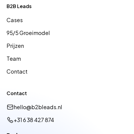
GEO
GEO Bureau
B2B Leads
Bureau
Geldrop-
Cas
es
Goes
Mierlo
95/5 Groeimodel
Prijzen
GEO
GEO Bureau
Team
Bureau Tiel
Huizen
Contact
GEO
GEO Bureau
Contact
Bureau
Veldhoven
Vlissingen
hello@b2bleads.nl
+31 6 38 427 874