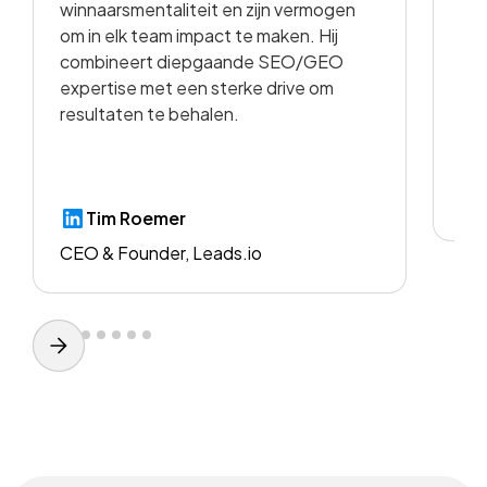
winnaarsmentaliteit en zijn vermogen
vid
om in elk team impact te maken. Hij
kwa
combineert diepgaande SEO/GEO
voo
expertise met een sterke drive om
resultaten te behalen.
CE
Tim Roemer
CEO & Founder, Leads.io