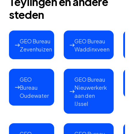
Teylingen en andere
steden
GEO Bureau
GEO Bureau
Zevenhuizen
Waddinxveen
GEO
GEO Bureau
Bureau
Nieuwerkerk
Oudewater
aan den
IJssel
GEO
GEO Bureau