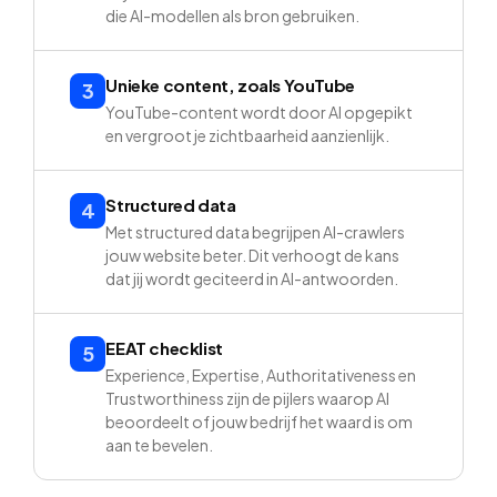
die AI-modellen als bron gebruiken.
Unieke content, zoals YouTube
3
YouTube-content wordt door AI opgepikt
en vergroot je zichtbaarheid aanzienlijk.
Structured data
4
Met structured data begrijpen AI-crawlers
jouw website beter. Dit verhoogt de kans
dat jij wordt geciteerd in AI-antwoorden.
EEAT checklist
5
Experience, Expertise, Authoritativeness en
Trustworthiness zijn de pijlers waarop AI
beoordeelt of jouw bedrijf het waard is om
aan te bevelen.