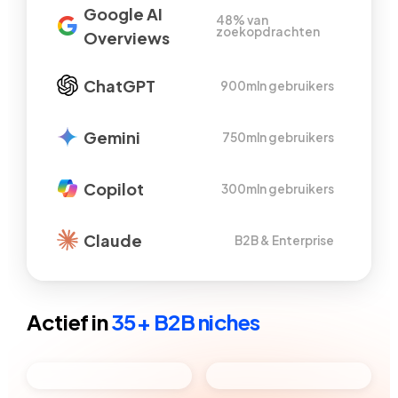
Google AI
48% van
zoekopdrachten
Overviews
ChatGPT
900mln gebruikers
Gemini
750mln gebruikers
Copilot
300mln gebruikers
Claude
B2B & Enterprise
Actief in
35+ B2B niches