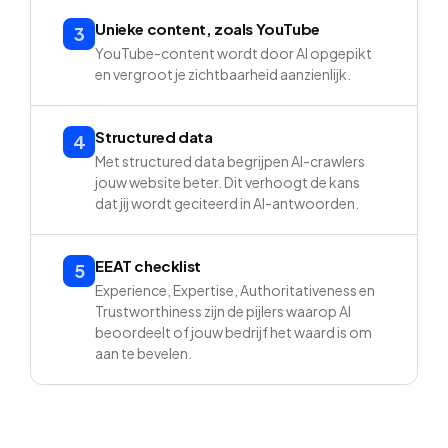
Unieke content, zoals YouTube
3
YouTube-content wordt door AI opgepikt
en vergroot je zichtbaarheid aanzienlijk.
Structured data
4
Met structured data begrijpen AI-crawlers
jouw website beter. Dit verhoogt de kans
dat jij wordt geciteerd in AI-antwoorden.
EEAT checklist
5
Experience, Expertise, Authoritativeness en
Trustworthiness zijn de pijlers waarop AI
beoordeelt of jouw bedrijf het waard is om
aan te bevelen.