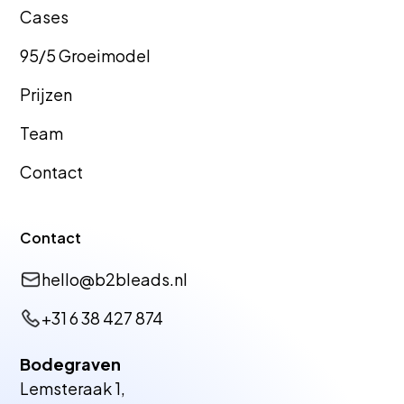
Cas
es
95/5 Groeimodel
GEO Bureau
GEO Bureau
Prijzen
Hellevoetsluis
Tiel
Team
Contact
GEO Bureau
GEO Bureau
Dronten
Vlissingen
Contact
hello@b2bleads.nl
GEO Bureau
GEO Bureau
+31 6 38 427 874
Zutphen
Harderwijk
Bodegraven
Lemsteraak 1,