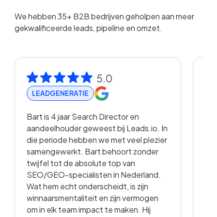
We hebben 35+ B2B bedrijven geholpen aan meer
gekwalificeerde leads, pipeline en omzet.
5.0
LEADGENERATIE
R
Bart is 4 jaar Search Director en
Met
aandeelhouder geweest bij Leads.io. In
vis
die periode hebben we met veel plezier
hee
samengewerkt. Bart behoort zonder
en 
twijfel tot de absolute top van
vo
SEO/GEO-specialisten in Nederland.
sam
Wat hem echt onderscheidt, is zijn
met
winnaarsmentaliteit en zijn vermogen
vid
om in elk team impact te maken. Hij
kwa