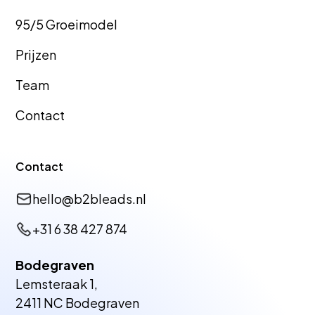
Goes
Mierlo
95/5 Groeimodel
Prijzen
Team
GEO
GEO Bureau
Bureau Tiel
Huizen
Contact
Contact
GEO
GEO Bureau
Bureau
Veldhoven
hello@b2bleads.nl
Vlissingen
+31 6 38 427 874
Bodegraven
Lemsteraak 1,
GEO
GEO Bureau
2411 NC Bodegraven
Bureau
Terneuzen