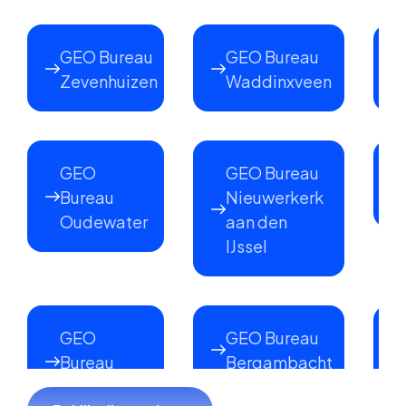
GEO Bureau
GEO Bureau
Zevenhuizen
Waddinxveen
GEO
GEO Bureau
Bureau
Nieuwerkerk
Oudewater
aan den
IJssel
GEO
GEO Bureau
Bureau
Bergambacht
Lekkerkerk