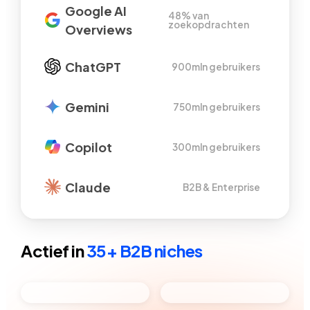
Google AI
48% van
zoekopdrachten
Overviews
ChatGPT
900mln gebruikers
Gemini
750mln gebruikers
Copilot
300mln gebruikers
Claude
B2B & Enterprise
Actief in
35+ B2B niches