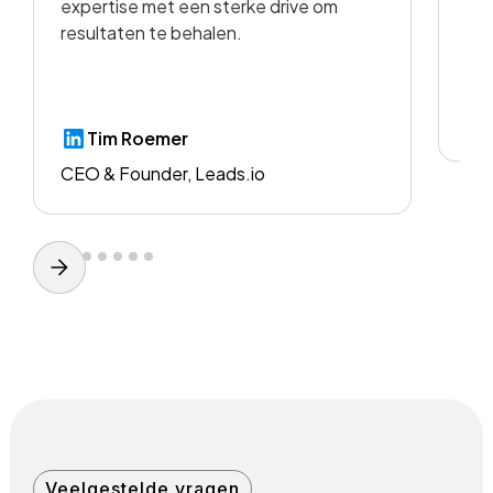
expertise met een sterke drive om
resultaten te behalen.
CE
Tim Roemer
CEO & Founder, Leads.io
Veelgestelde vragen