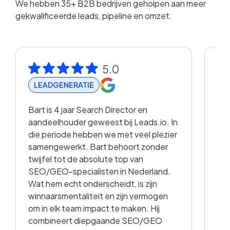
We hebben 35+ B2B bedrijven geholpen aan meer
gekwalificeerde leads, pipeline en omzet.
5.0
LEADGENERATIE
R
Bart is 4 jaar Search Director en
Met
aandeelhouder geweest bij Leads.io. In
vis
die periode hebben we met veel plezier
hee
samengewerkt. Bart behoort zonder
en 
twijfel tot de absolute top van
vo
SEO/GEO-specialisten in Nederland.
sam
Wat hem echt onderscheidt, is zijn
met
winnaarsmentaliteit en zijn vermogen
vid
om in elk team impact te maken. Hij
kwa
combineert diepgaande SEO/GEO
voo