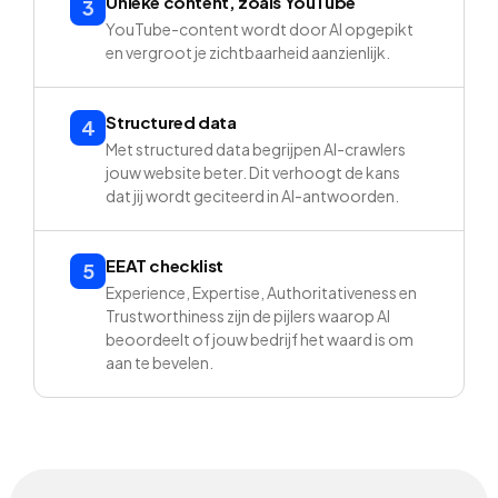
Unieke content, zoals YouTube
3
YouTube-content wordt door AI opgepikt
en vergroot je zichtbaarheid aanzienlijk.
Structured data
4
Met structured data begrijpen AI-crawlers
jouw website beter. Dit verhoogt de kans
dat jij wordt geciteerd in AI-antwoorden.
EEAT checklist
5
Experience, Expertise, Authoritativeness en
Trustworthiness zijn de pijlers waarop AI
beoordeelt of jouw bedrijf het waard is om
aan te bevelen.