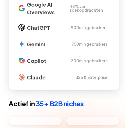
Google AI
48% van
zoekopdrachten
Overviews
ChatGPT
900mln gebruikers
Gemini
750mln gebruikers
Copilot
300mln gebruikers
Claude
B2B & Enterprise
Actief in
35+ B2B niches