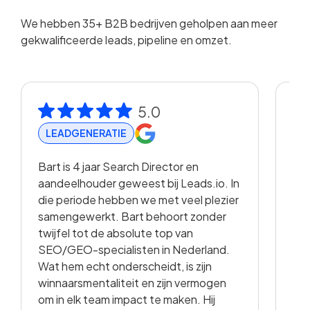
We hebben 35+ B2B bedrijven geholpen aan meer
gekwalificeerde leads, pipeline en omzet.
5.0
LEADGENERATIE
R
Bart is 4 jaar Search Director en
Met
aandeelhouder geweest bij Leads.io. In
vis
die periode hebben we met veel plezier
hee
samengewerkt. Bart behoort zonder
en 
twijfel tot de absolute top van
vo
SEO/GEO-specialisten in Nederland.
sam
Wat hem echt onderscheidt, is zijn
met
winnaarsmentaliteit en zijn vermogen
vid
om in elk team impact te maken. Hij
kwa