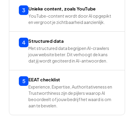
Unieke content, zoals YouTube
3
YouTube-content wordt door AI opgepikt
en vergroot je zichtbaarheid aanzienlijk.
Structured data
4
Met structured data begrijpen AI-crawlers
jouw website beter. Dit verhoogt de kans
dat jij wordt geciteerd in AI-antwoorden.
EEAT checklist
5
Experience, Expertise, Authoritativeness en
Trustworthiness zijn de pijlers waarop AI
beoordeelt of jouw bedrijf het waard is om
aan te bevelen.