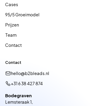
Cas
es
95/5 Groeimodel
GEO Bureau
GEO Bureau
Prijzen
Hellevoetsluis
Tiel
Team
Contact
GEO Bureau
GEO Bureau
Dronten
Vlissingen
Contact
hello@b2bleads.nl
GEO Bureau
GEO Bureau
+31 6 38 427 874
Zutphen
Harderwijk
Bodegraven
Lemsteraak 1,