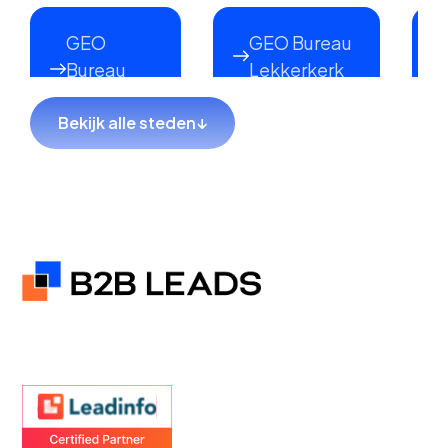
GEO
GEO Bureau
Bureau
Lekkerkerk
Lopik
Bekijk alle steden
↓
GEO
GEO Bureau
Bureau
Sliedrecht
Hillegom
GEO Bureau
GEO Bureau
Hendrik-
Meppel
Ido-
Ambacht