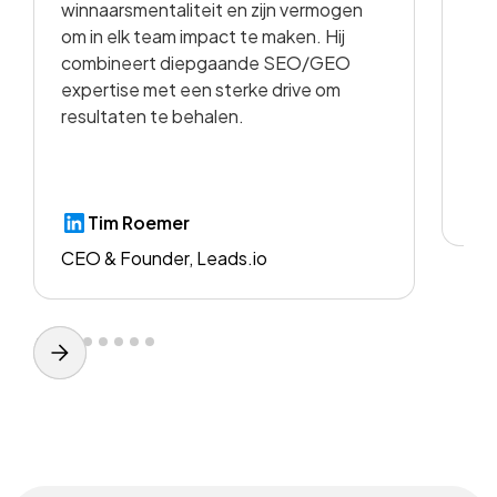
winnaarsmentaliteit en zijn vermogen
vid
om in elk team impact te maken. Hij
kwa
combineert diepgaande SEO/GEO
voo
expertise met een sterke drive om
resultaten te behalen.
CE
Tim Roemer
CEO & Founder, Leads.io