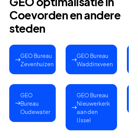
GEO optimalisatie in
Coevorden en andere
steden
GEO Bureau
GEO Bureau
Zevenhuizen
Waddinxveen
GEO
GEO Bureau
Bureau
Nieuwerkerk
Oudewater
aan den
IJssel