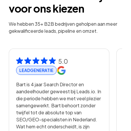
voor ons kiezen
We hebben 35+ B2B bedrijven geholpen aan meer
gekwalificeerde leads, pipeline en omzet.
5.0
LEADGENERATIE
R
Bart is 4 jaar Search Director en
Met
aandeelhouder geweest bij Leads.io. In
vis
die periode hebben we met veel plezier
hee
samengewerkt. Bart behoort zonder
en 
twijfel tot de absolute top van
vo
SEO/GEO-specialisten in Nederland.
sam
Wat hem echt onderscheidt, is zijn
met