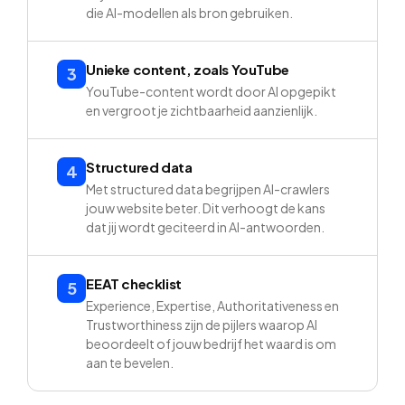
die AI-modellen als bron gebruiken.
Unieke content, zoals YouTube
3
YouTube-content wordt door AI opgepikt
en vergroot je zichtbaarheid aanzienlijk.
Structured data
4
Met structured data begrijpen AI-crawlers
jouw website beter. Dit verhoogt de kans
dat jij wordt geciteerd in AI-antwoorden.
EEAT checklist
5
Experience, Expertise, Authoritativeness en
Trustworthiness zijn de pijlers waarop AI
beoordeelt of jouw bedrijf het waard is om
aan te bevelen.