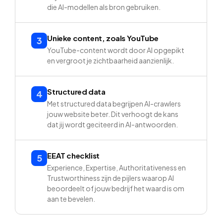
die AI-modellen als bron gebruiken.
Unieke content, zoals YouTube
3
YouTube-content wordt door AI opgepikt
en vergroot je zichtbaarheid aanzienlijk.
Structured data
4
Met structured data begrijpen AI-crawlers
jouw website beter. Dit verhoogt de kans
dat jij wordt geciteerd in AI-antwoorden.
EEAT checklist
5
Experience, Expertise, Authoritativeness en
Trustworthiness zijn de pijlers waarop AI
beoordeelt of jouw bedrijf het waard is om
aan te bevelen.