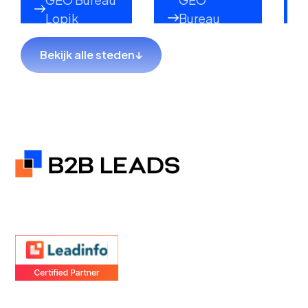
Lopik
Bureau
Lekkerkerk
Bekijk alle steden
↓
GEO Bureau
GEO Bureau
Hillegom
Sliedrecht
GEO Bureau
GEO Bureau
Coevorden
Hendrik-
Ido-
Ambacht