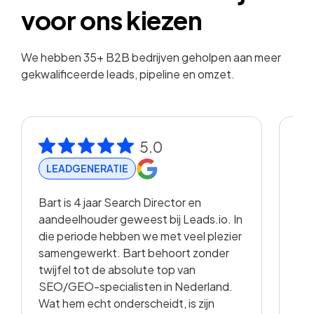
voor ons kiezen
We hebben 35+ B2B bedrijven geholpen aan meer
gekwalificeerde leads, pipeline en omzet.
5.0
LEADGENERATIE
R
Bart is 4 jaar Search Director en
Met
aandeelhouder geweest bij Leads.io. In
vis
die periode hebben we met veel plezier
hee
samengewerkt. Bart behoort zonder
en 
twijfel tot de absolute top van
vo
SEO/GEO-specialisten in Nederland.
sam
Wat hem echt onderscheidt, is zijn
met