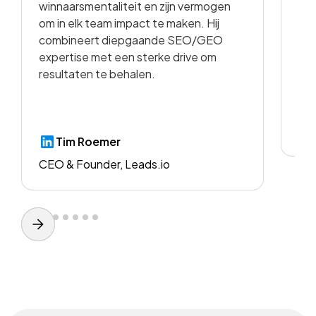
winnaarsmentaliteit en zijn vermogen
vid
om in elk team impact te maken. Hij
kwa
combineert diepgaande SEO/GEO
voo
expertise met een sterke drive om
resultaten te behalen.
CE
Tim Roemer
CEO & Founder, Leads.io