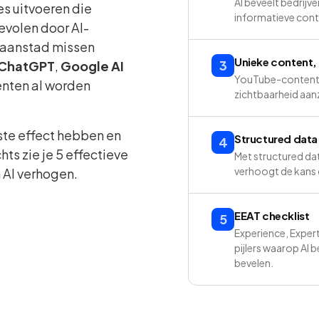
AI beveelt bedrijve
s uitvoeren die
informatieve cont
evolen door AI-
Zaanstad missen
Unieke content,
3
ChatGPT
,
Google AI
YouTube-content w
renten al worden
zichtbaarheid aanz
ste effect hebben en
Structured data
4
hts zie je 5 effectieve
Met structured dat
verhoogt de kans d
 AI verhogen.
EEAT checklist
5
Experience, Expert
pijlers waarop AI 
bevelen.