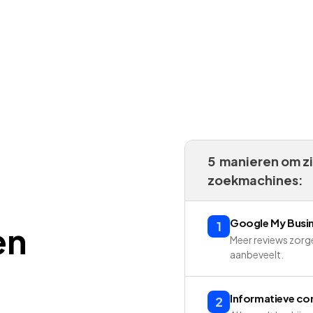
5 manieren om zi
zoekmachines:
Google My Busine
1
en
Meer reviews zorge
aanbeveelt.
Informatieve co
2