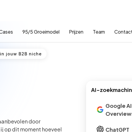
Cases
95/5 Groeimodel
Prijzen
Team
Contac
 in jouw B2B niche
AI-zoekmachine
Google AI
Overview
 aanbevolen door
jij op dit moment hoeveel
ChatGPT