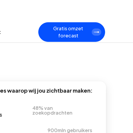
Gratis omzet
t
forecast
s waarop wij jou zichtbaar maken:
48% van
zoekopdrachten
s
900mln gebruikers