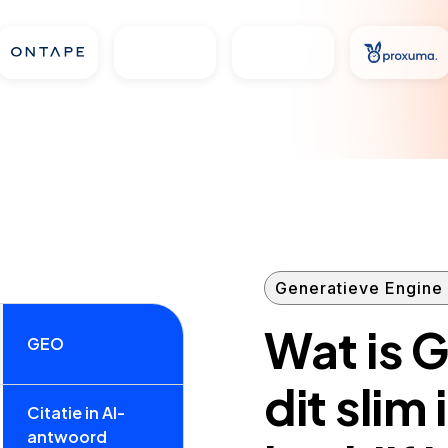
Generatieve Engine 
Wat is G
GEO
dit slim 
Citatie in AI-
antwoord