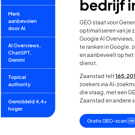
bedrijf 
Merk
aanbevolen
GEO staat voor Gener
door AI
optimaliseren van je 
Google AI Overviews, 
AI Overviews,
te ranken in Google, 
ChatGPT,
en aanbeveelt op het
Gemini
dienst.
Zaanstad telt
165.20
Topical
zoekers via AI-zoekma
authority
die vraag, met een GE
Zaanstad en andere s
Gemiddeld 4,4x
hoger
Gratis GEO-scan