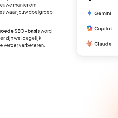
nieuwe manier om
cies waar jouw doelgroep
Gemini
Copilot
goede SEO-basis
word
r zijn wel degelijk
Claude
e verder verbeteren.