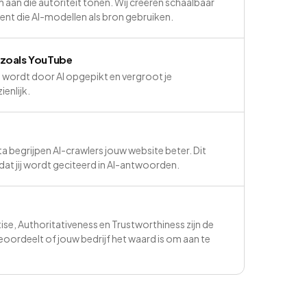
n aan die autoriteit tonen. Wij creëren schaalbaar
ent die AI-modellen als bron gebruiken.
 zoals YouTube
ordt door AI opgepikt en vergroot je
ienlijk.
a begrijpen AI-crawlers jouw website beter. Dit
at jij wordt geciteerd in AI-antwoorden.
ise, Authoritativeness en Trustworthiness zijn de
beoordeelt of jouw bedrijf het waard is om aan te