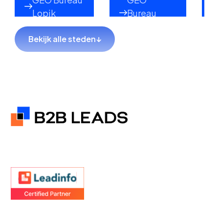
Lopik
Bureau
Lekkerkerk
Bekijk alle steden
↓
GEO Bureau
GEO Bureau
Hillegom
Sliedrecht
GEO Bureau
GEO Bureau
Coevorden
Hendrik-
Ido-
Ambacht