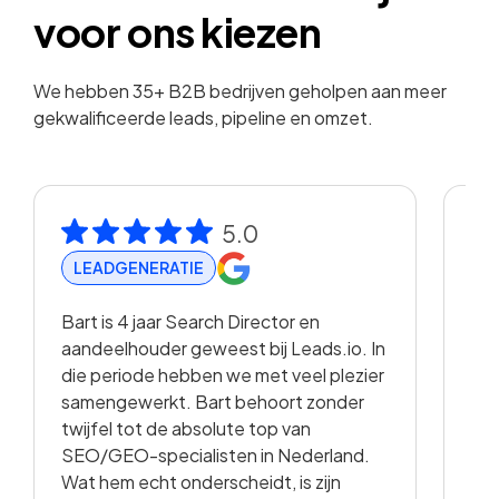
voor ons kiezen
We hebben 35+ B2B bedrijven geholpen aan meer
gekwalificeerde leads, pipeline en omzet.
5.0
LEADGENERATIE
R
Bart is 4 jaar Search Director en
Met
aandeelhouder geweest bij Leads.io. In
vis
die periode hebben we met veel plezier
hee
samengewerkt. Bart behoort zonder
en 
twijfel tot de absolute top van
vo
SEO/GEO-specialisten in Nederland.
sam
Wat hem echt onderscheidt, is zijn
met