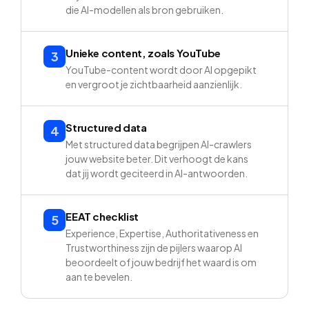
die AI-modellen als bron gebruiken.
Unieke content, zoals YouTube
3
YouTube-content wordt door AI opgepikt
en vergroot je zichtbaarheid aanzienlijk.
Structured data
4
Met structured data begrijpen AI-crawlers
jouw website beter. Dit verhoogt de kans
dat jij wordt geciteerd in AI-antwoorden.
EEAT checklist
5
Experience, Expertise, Authoritativeness en
Trustworthiness zijn de pijlers waarop AI
beoordeelt of jouw bedrijf het waard is om
aan te bevelen.