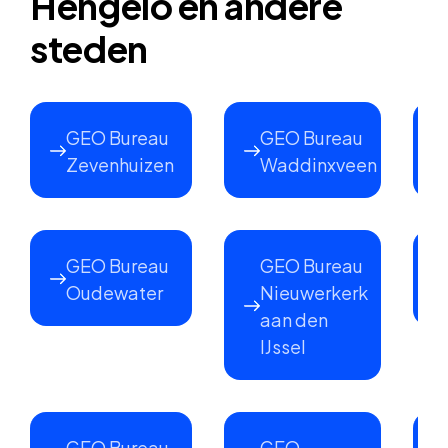
Hengelo en andere
steden
GEO Bureau
GEO Bureau
Zevenhuizen
Waddinxveen
GEO Bureau
GEO Bureau
Oudewater
Nieuwerkerk
aan den
IJssel
GEO Bureau
GEO