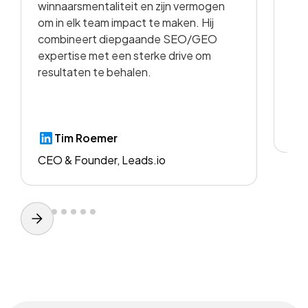
winnaarsmentaliteit en zijn vermogen
vid
om in elk team impact te maken. Hij
kwa
combineert diepgaande SEO/GEO
voo
expertise met een sterke drive om
resultaten te behalen.
CE
Tim Roemer
CEO & Founder, Leads.io