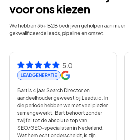
voor ons kiezen
We hebben 35+ B2B bedrijven geholpen aan meer
gekwalificeerde leads, pipeline en omzet.
5.0
LEADGENERATIE
R
Bart is 4 jaar Search Director en
Met
aandeelhouder geweest bij Leads.io. In
vis
die periode hebben we met veel plezier
hee
samengewerkt. Bart behoort zonder
en 
twijfel tot de absolute top van
vo
SEO/GEO-specialisten in Nederland.
sam
Wat hem echt onderscheidt, is zijn
met