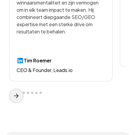
winnaarsmentaliteit en zijn vermogen
vid
om in elk team impact te maken. Hij
kwa
combineert diepgaande SEO/GEO
voo
expertise met een sterke drive om
resultaten te behalen.
CE
Tim Roemer
CEO & Founder, Leads.io