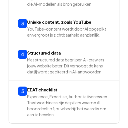
die AI-modellen als bron gebruiken.
Unieke content, zoals YouTube
3
YouTube-content wordt door AI opgepikt
en vergroot je zichtbaarheid aanzienlijk.
Structured data
4
Met structured data begrijpen AI-crawlers
jouw website beter. Dit verhoogt de kans
dat jij wordt geciteerd in AI-antwoorden.
EEAT checklist
5
Experience, Expertise, Authoritativeness en
Trustworthiness zijn de pijlers waarop AI
beoordeelt of jouw bedrijf het waard is om
aan te bevelen.