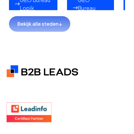
Lopik
Bureau
Lekkerkerk
Bekijk alle steden
↓
GEO Bureau
GEO Bureau
Hillegom
Sliedrecht
GEO Bureau
GEO Bureau
Coevorden
Hendrik-
Ido-
Ambacht