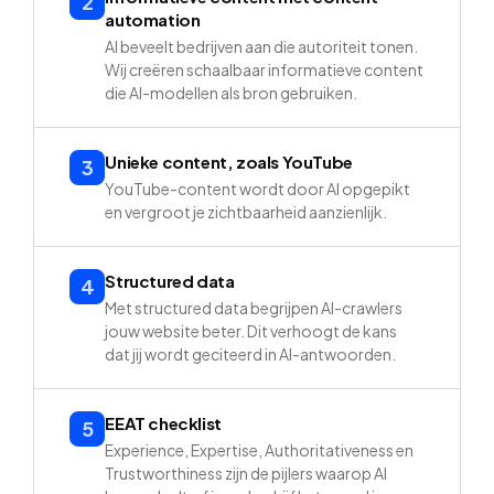
2
automation
AI beveelt bedrijven aan die autoriteit tonen.
Wij creëren schaalbaar informatieve content
die AI-modellen als bron gebruiken.
Unieke content, zoals YouTube
3
YouTube-content wordt door AI opgepikt
en vergroot je zichtbaarheid aanzienlijk.
Structured data
4
Met structured data begrijpen AI-crawlers
jouw website beter. Dit verhoogt de kans
dat jij wordt geciteerd in AI-antwoorden.
EEAT checklist
5
Experience, Expertise, Authoritativeness en
Trustworthiness zijn de pijlers waarop AI