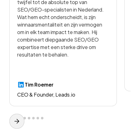
twijfel tot de absolute top van
vo
SEO/GEO-specialisten in Nederland.
sam
Wat hem echt onderscheidt, is zijn
met
winnaarsmentaliteit en zijn vermogen
vid
om in elk team impact te maken. Hij
kwa
combineert diepgaande SEO/GEO
voo
expertise met een sterke drive om
resultaten te behalen.
CE
Tim Roemer
CEO & Founder, Leads.io