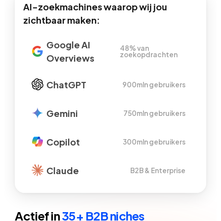
AI-zoekmachines waarop wij jou
zichtbaar maken:
Google AI
48% van
zoekopdrachten
Overviews
ChatGPT
900mln gebruikers
Gemini
750mln gebruikers
Copilot
300mln gebruikers
Claude
B2B & Enterprise
Actief in
35+ B2B niches