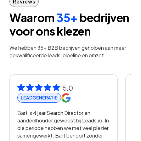
Reviews
Waarom
35+
bedrijven
voor ons kiezen
We hebben 35+ B2B bedrijven geholpen aan meer
gekwalificeerde leads, pipeline en omzet.
5.0
LEADGENERATIE
R
Bart is 4 jaar Search Director en
Met
aandeelhouder geweest bij Leads.io. In
vis
die periode hebben we met veel plezier
hee
samengewerkt. Bart behoort zonder
en 