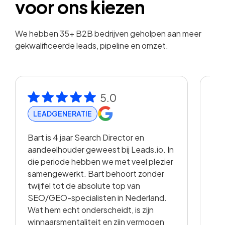
voor ons kiezen
We hebben 35+ B2B bedrijven geholpen aan meer
gekwalificeerde leads, pipeline en omzet.
5.0
LEADGENERATIE
R
Bart is 4 jaar Search Director en
Met
aandeelhouder geweest bij Leads.io. In
vis
die periode hebben we met veel plezier
hee
samengewerkt. Bart behoort zonder
en 
twijfel tot de absolute top van
vo
SEO/GEO-specialisten in Nederland.
sam
Wat hem echt onderscheidt, is zijn
met
winnaarsmentaliteit en zijn vermogen
vid