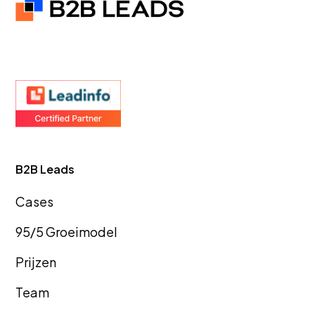
Gevelreinigingsbedrijven
Vastgoedb
Zakelijk afvalbeheer
Videopro
B2B Leads
Deurwaarderskantoren
Telecomb
Cas
es
95/5 Groeimodel
Boomkwekerijen
Taleninst
Prijzen
Team