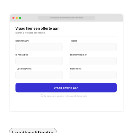
sloopbedrijfvanderhoeven.nl/offerte
Vraag hier een offerte aan
Binnen 1 werkdag een reactie.
Bedrijfsnaam
Functie
E-mailadres
Telefoonnummer
Type sloopwerk
Type object
Vraag offerte aan
Je gegevens worden vertrouwelijk behandeld
Leadkwalificatie