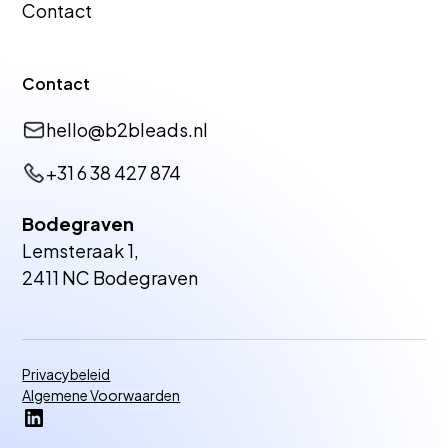
Contact
Zakelijke Mediation
Eveneme
Contact
Zakelijke
Assurant
hello@b2bleads.nl
Verzekeringsadviseurs
+31 6 38 427 874
Bodegraven
Lemsteraak 1,
Vastgoedbeheerders
Vastgoed
2411 NC Bodegraven
Bedrijfsmakelaars
Fulfilme
Privacybeleid
Algemene Voorwaarden