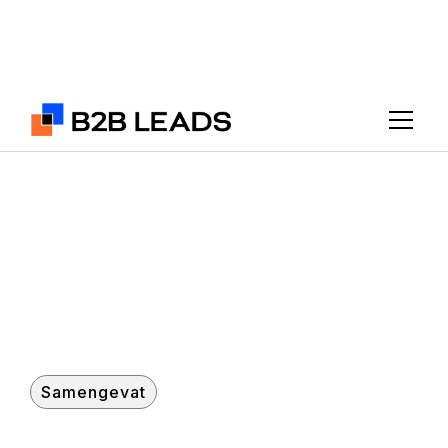
PROXUMA
IT MSP niche: recent gestart
Samengevat