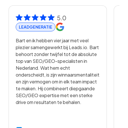
5.0
LEADGENERATIE
R
Bart en ik hebben vier jaar met veel
Met
plezier samengewerkt bij Leads.io. Bart
vis
behoort zonder twijfel tot de absolute
bas
top van SEO/GEO-specialisten in
ana
Nederland. Wat hem echt
opg
onderscheidt, is zijn winnaarsmentaliteit
en 
en zijn vermogen om in elk team impact
ver
te maken. Hij combineert diepgaande
ste
SEO/GEO expertise met een sterke
zee
drive om resultaten te behalen.
ste
Van