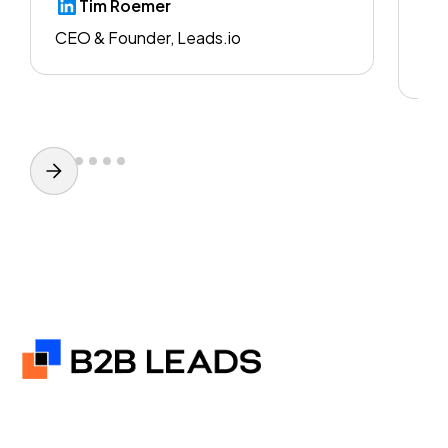
Tim Roemer
CEO & Founder, Leads.io
CE