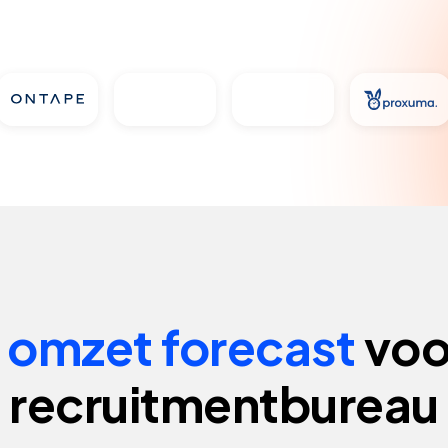
k
omzet forecast
voo
recruitmentbureau