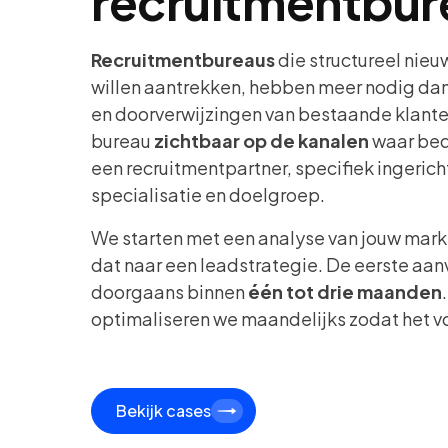
recruitmentbur
Recruitmentbureaus
die structureel nie
willen aantrekken, hebben meer nodig dan
en doorverwijzingen van bestaande klante
bureau
zichtbaar op de kanalen
waar bed
een recruitmentpartner, specifiek ingerich
specialisatie en doelgroep.
We starten met een analyse van jouw markt
dat naar een leadstrategie. De eerste a
doorgaans binnen
één tot drie maanden
optimaliseren we maandelijks zodat het vo
Bekijk cases