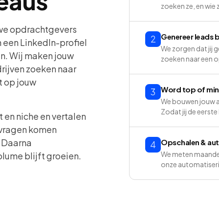
eaus
zoeken ze, en wie 
uwe opdrachtgevers
Genereer leads b
2
 een LinkedIn-profiel
We zorgen dat jij 
n. Wij maken jouw
zoeken naar een op
rijven zoeken naar
t op jouw
Word top of min
3
We bouwen jouw aut
Zodat jij de eerst
 en niche en vertalen
anvragen komen
. Daarna
Opschalen & au
4
We meten maandeli
lume blijft groeien.
onze automatiser