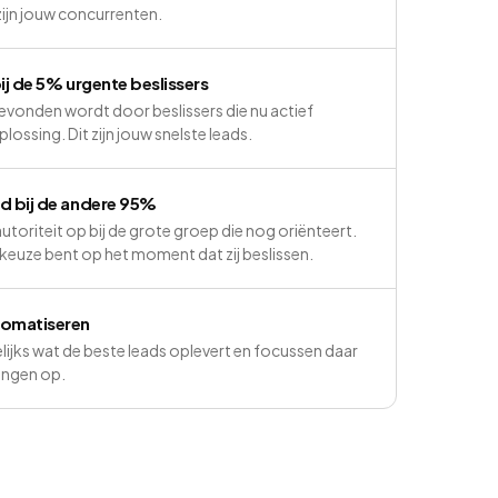
zijn jouw concurrenten.
ij de 5% urgente beslissers
gevonden wordt door beslissers die nu actief
lossing. Dit zijn jouw snelste leads.
d bij de andere 95%
oriteit op bij de grote groep die nog oriënteert.
e keuze bent op het moment dat zij beslissen.
tomatiseren
jks wat de beste leads oplevert en focussen daar
ingen op.