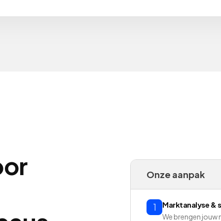
oor
Onze aanpak
Marktanalyse & s
1
We brengen jouw ma