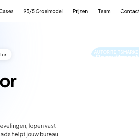
Cases
95/5 Groeimodel
Prijzen
Team
Contac
AUTORITEITSMARKE
che
Recruitment
€22.000 gem
or
Bereken jouw f
evelingen, lopen vast
eads helpt jouw bureau