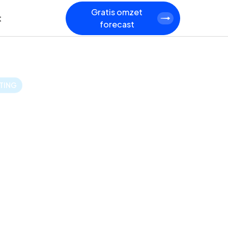
Gratis omzet
t
forecast
TING
iddelde klantwaarde
orecast