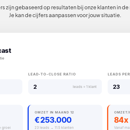
rs zijn gebaseerd op resultaten bij onze klanten in d
Je kan de cijfers aanpassen voor jouw situatie.
cast
tie
LEAD-TO-CLOSE RATIO
LEADS PE
leads = 1 klant
OMZET IN MAAND 12
OMZET/
€ 253.000
84x
e groei
23 leads → 11.5 klanten
Vanaf ma