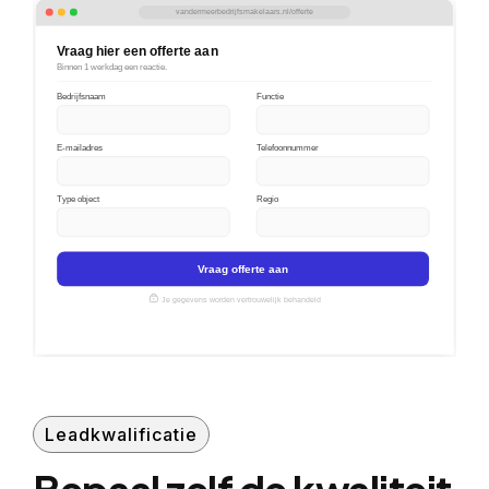
vandermeerbedrijfsmakelaars.nl/offerte
Vraag hier een offerte aan
Binnen 1 werkdag een reactie.
Bedrijfsnaam
Functie
E-mailadres
Telefoonnummer
Type object
Regio
Vraag offerte aan
Je gegevens worden vertrouwelijk behandeld
Leadkwalificatie