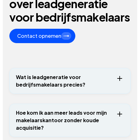
over leadgeneratie
voor bedrijfsmakelaars
Contact opnemen
Wat is leadgeneratie voor
bedrijfsmakelaars precies?
Leadgeneratie voor bedrijfsmakelaars
betekent het structureel aantrekken van
potentiële klanten die actief op zoek zijn naar
Hoe kom ik aan meer leads voor mijn
diensten zoals de aan- of verkoop, verhuur of
makelaarskantoor zonder koude
taxatie van commercieel vastgoed. Door SEO,
acquisitie?
GEO, Google Ads en gerichte funnels