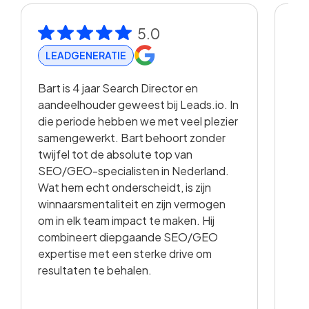
5.0
LEADGENERATIE
R
Bart is 4 jaar Search Director en
Met
aandeelhouder geweest bij Leads.io. In
vis
die periode hebben we met veel plezier
hee
samengewerkt. Bart behoort zonder
en 
twijfel tot de absolute top van
vo
SEO/GEO-specialisten in Nederland.
sam
Wat hem echt onderscheidt, is zijn
met
winnaarsmentaliteit en zijn vermogen
vid
om in elk team impact te maken. Hij
kwa
combineert diepgaande SEO/GEO
voo
expertise met een sterke drive om
resultaten te behalen.