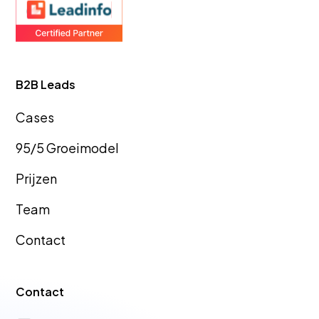
Zakelijk afvalbeheer
Videopro
B2B Leads
Deurwaarderskantoren
Telecomb
Cas
es
95/5 Groeimodel
Boomkwekerijen
Taleninst
Prijzen
Team
Contact
Zakelijke Mediation
Eveneme
Contact